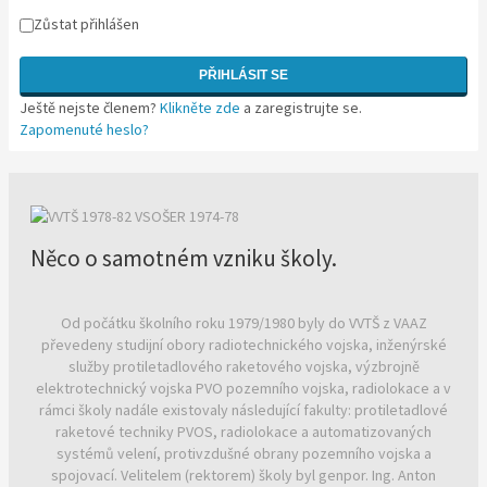
Zůstat přihlášen
PŘIHLÁSIT SE
Ještě nejste členem?
Klikněte zde
a zaregistrujte se.
Zapomenuté heslo?
Něco o samotném vzniku školy.
Od počátku školního roku 1979/1980 byly do VVTŠ z VAAZ
převedeny studijní obory radiotechnického vojska, inženýrské
služby protiletadlového raketového vojska, výzbrojně
elektrotechnický vojska PVO pozemního vojska, radiolokace a v
rámci školy nadále existovaly následující fakulty: protiletadlové
raketové techniky PVOS, radiolokace a automatizovaných
systémů velení, protivzdušné obrany pozemního vojska a
spojovací. Velitelem (rektorem) školy byl genpor. Ing. Anton