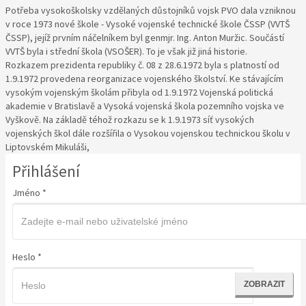
Potřeba vysokoškolsky vzdělaných důstojníků vojsk PVO dala vzniknou
v roce 1973 nové škole - Vysoké vojenské technické škole ČSSP (VVTŠ
ČSSP), jejíž prvním náčelníkem byl genmjr. Ing. Anton Muržic. Součástí
VVTŠ byla i střední škola (VSOŠER). To je však již jiná historie.
Rozkazem prezidenta republiky č. 08 z 28.6.1972 byla s platností od
1.9.1972 provedena reorganizace vojenského školství. Ke stávajícím
vysokým vojenským školám přibyla od 1.9.1972 Vojenská politická
akademie v Bratislavě a Vysoká vojenská škola pozemního vojska ve
Vyškově. Na základě téhož rozkazu se k 1.9.1973 síť vysokých
vojenských škol dále rozšířila o Vysokou vojenskou technickou školu v
Liptovském Mikuláši,
Přihlášení
Jméno
*
Heslo
*
ZOBRAZIT