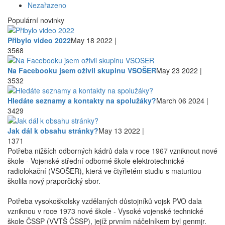
Nezařazeno
Populární novinky
Přibylo video 2022
May 18 2022 |
3568
Na Facebooku jsem oživil skupinu VSOŠER
May 23 2022 |
3532
Hledáte seznamy a kontakty na spolužáky?
March 06 2024 |
3429
Jak dál k obsahu stránky?
May 13 2022 |
1371
Potřeba nižších odborných kádrů dala v roce 1967 vzniknout nové
škole - Vojenské střední odborné škole elektrotechnické -
radiolokační (VSOŠER), která ve čtyřletém studiu s maturitou
školila nový praporčický sbor.
Potřeba vysokoškolsky vzdělaných důstojníků vojsk PVO dala
vzniknou v roce 1973 nové škole - Vysoké vojenské technické
škole ČSSP (VVTŠ ČSSP), jejíž prvním náčelníkem byl genmjr.