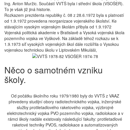
Ing. Anton Muržic. Součástí VVTŠ byla i střední škola (VSOŠER).
To je však již jiná historie.
Rozkazem prezidenta republiky č. 08 z 28.6.1972 byla s platností
od 1.9.1972 provedena reorganizace vojenského školství. Ke
stávajícím vysokým vojenským školám přibyla od 1.9.1972
Vojenská politická akademie v Bratislavě a Vysoká vojenská škola
pozemního vojska ve Vyškově. Na základě téhož rozkazu se k
1.9.1973 síť vysokých vojenských škol dále rozšířila o Vysokou
vojenskou technickou školu v Liptovském Mikuláši,
Něco o samotném vzniku
školy.
Od počátku školního roku 1979/1980 byly do VVTŠ z VAAZ
převedeny studijní obory radiotechnického vojska, inženýrské
služby protiletadlového raketového vojska, výzbrojně
elektrotechnický vojska PVO pozemního vojska, radiolokace a v
rámci školy nadále existovaly následující fakulty: protiletadlové
raketové techniky PVOS, radiolokace a automatizovaných